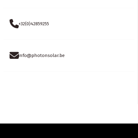
+32(0)42859255
info@photonsolar.be
Horaires :
Lun-Ven: 9 AM – 5 PM
Samedi / Dimanche: Fermé